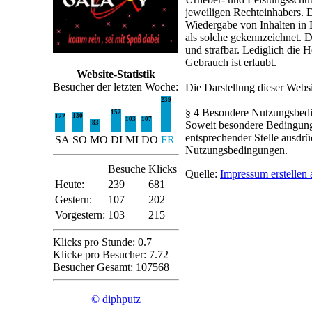
jeweiligen Rechteinhabers. D
Wiedergabe von Inhalten in 
als solche gekennzeichnet. Di
und strafbar. Lediglich die
Gebrauch ist erlaubt.
Website-Statistik
Besucher der letzten Woche:
Die Darstellung dieser Websit
239
§ 4 Besondere Nutzungsbed
152
130
122
103
107
83
Soweit besondere Bedingung
entsprechender Stelle ausdrü
SA
SO
MO
DI
MI
DO
FR
Nutzungsbedingungen.
Besuche
Klicks
Quelle:
Impressum erstellen
Heute:
239
681
Gestern:
107
202
Vorgestern:
103
215
Klicks pro Stunde: 0.7
Klicke pro Besucher: 7.72
Besucher Gesamt: 107568
© diphputz