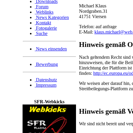
Downloads
Michael Klaus
Forum
Nordgraben.31
Weblinks
41751 Viersen
News Kategorien
Kontakt
Telefon: auf anfrage
Fotogalerie
E-Mail:
klaus.michael@web
Suche
Hinweis gemäß On
News einsenden
Nach geltendem Recht sind wi
hinzuweisen, die für die Bei
Bewerbung
Einrichtung der Plattform is
finden:
http://ec.europa.eu/od
Datenshutz
Wir weisen aber darauf hin, 
Impressum
Streitbeilegungs-Plattform 
SFR-Webkicks
Hinweis gemäß Ve
Wir sind nicht bereit und ver