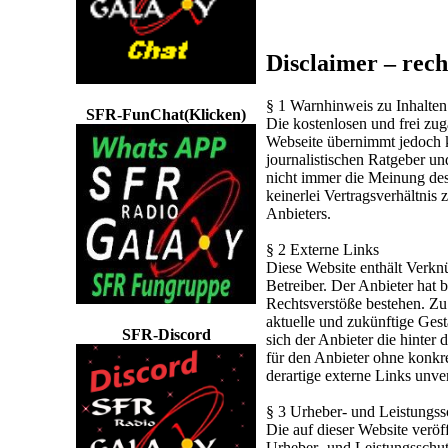
Disclaimer – rech
§ 1 Warnhinweis zu Inhalten
SFR-FunChat(Klicken)
Die kostenlosen und frei zug
Webseite übernimmt jedoch ke
journalistischen Ratgeber u
nicht immer die Meinung des
keinerlei Vertragsverhältni
Anbieters.
§ 2 Externe Links
Diese Website enthält Verknü
Betreiber. Der Anbieter hat 
Rechtsverstöße bestehen. Zu 
aktuelle und zukünftige Gest
SFR-Discord
sich der Anbieter die hinter
für den Anbieter ohne konkr
derartige externe Links unve
§ 3 Urheber- und Leistungss
Die auf dieser Website veröf
Urheber- und Leistungsschut