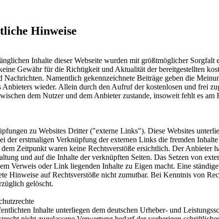
tliche Hinweise
änglichen Inhalte dieser Webseite wurden mit größtmöglicher Sorgfalt er
ine Gewähr für die Richtigkeit und Aktualität der bereitgestellten kos
nd Nachrichten. Namentlich gekennzeichnete Beiträge geben die Meinun
 Anbieters wieder. Allein durch den Aufruf der kostenlosen und frei z
s zwischen dem Nutzer und dem Anbieter zustande, insoweit fehlt es am
pfungen zu Websites Dritter ("externe Links"). Diese Websites unterli
bei der erstmaligen Verknüpfung der externen Links die fremden Inhalte
dem Zeitpunkt waren keine Rechtsverstöße ersichtlich. Der Anbieter hat
altung und auf die Inhalte der verknüpften Seiten. Das Setzen von exte
 dem Verweis oder Link liegenden Inhalte zu Eigen macht. Eine ständige 
ete Hinweise auf Rechtsverstöße nicht zumutbar. Bei Kenntnis von Re
rzüglich gelöscht.
chutzrechte
fentlichten Inhalte unterliegen dem deutschen Urheber- und Leistungss
zrecht nicht zugelassene Verwertung bedarf der vorherigen schriftlich