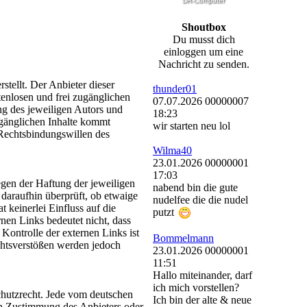
Shoutbox
Du musst dich
einloggen um eine
Nachricht zu senden.
stellt. Der Anbieter dieser
thunder01
tenlosen und frei zugänglichen
07.07.2026 00000007
g des jeweiligen Autors und
18:23
ugänglichen Inhalte kommt
wir starten neu lol
 Rechtsbindungswillen des
Wilma40
23.01.2026 00000001
17:03
egen der Haftung der jeweiligen
nabend bin die gute
 daraufhin überprüft, ob etwaige
nudelfee die die nudel
 keinerlei Einfluss auf die
putzt
rnen Links bedeutet nicht, dass
Kontrolle der externen Links ist
Bommelmann
chtsverstößen werden jedoch
23.01.2026 00000001
11:51
Hallo miteinander, darf
ich mich vorstellen?
chutzrecht. Jede vom deutschen
Ich bin der alte & neue
en Zustimmung des Anbieters oder